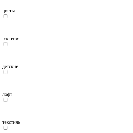
цветы
растения
детcкие
лофт
текстиль