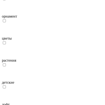
орнамент
цветы
растения
детcкие
лофт