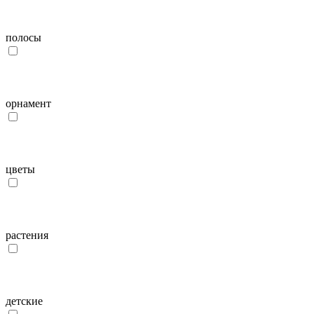
полосы
орнамент
цветы
растения
детcкие