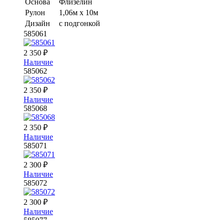
Основа
Флизелин
Рулон
1,06м х 10м
Дизайн
с подгонкой
585061
2 350
₽
Наличие
585062
2 350
₽
Наличие
585068
2 350
₽
Наличие
585071
2 300
₽
Наличие
585072
2 300
₽
Наличие