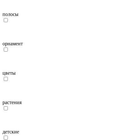
полосы
орнамент
цветы
растения
детcкие