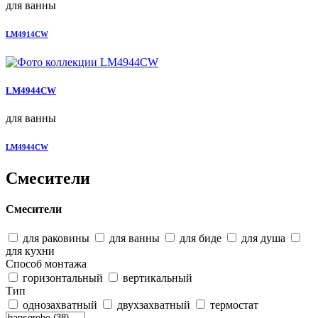
для ванны
LM4914CW
LM4944CW
для ванны
LM4944CW
Смесители
Смесители
для раковины
для ванны
для биде
для душа
для кухни
Способ монтажа
горизонтальный
вертикальный
Тип
однозахватный
двухзахватный
термостат