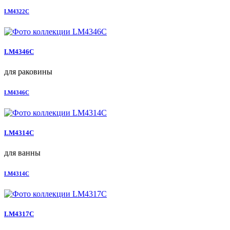
LM4322C
LM4346C
для раковины
LM4346C
LM4314C
для ванны
LM4314C
LM4317C