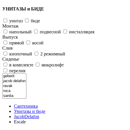
УНИТАЗЫ и БИДЕ
унитаз
биде
Монтаж
напольный
подвесной
инсталляция
Выпуск
прямой
косой
Слив
кнопочный
2 режимный
Сиденье
в комплекте
микролифт
перелив
Сантехника
Унитазы и биде
JacobDelafon
Escale