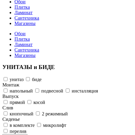
Обои
Плитка
Ламинат
Сантехника
Магазины
Обои
Плитка
Ламинат
Сантехника
Магазины
УНИТАЗЫ и БИДЕ
унитаз
биде
Монтаж
напольный
подвесной
инсталляция
Выпуск
прямой
косой
Слив
кнопочный
2 режимный
Сиденье
в комплекте
микролифт
перелив